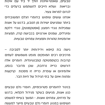
טבעיים, שאנטי-אייגניג הולך יד ביד עם איכות
ובריאות ושלא חייבים להשתמש ברעלים כדי
לגרום למראה צעיר.
אנחנו עושים שימוש בחומרי הגלם המשובחים
ביותר שמגיעים ישירות מן הטבע, בדגש על אצות
שמכילות נוגדי חמצון (אסטקסנטין), נוגדי דלקת
ומינרלים, שמנים אורגניים בכבישה קרה, תמציות
ארומטיות טהורות ותמציות צמחים טבעיות.
גישה בת קיימא וידידותית יותר לסביבה –
מרכיבים רבים המופקים מנפט משמשים לעתים
קרובות בקוסמטיקה קונבנציונלית. חומרים אלה
דורשים כרייה נרחבת, שכן מדובר בנפט,
אלומיניום או עופרת. כרייה זו מסכנת קרקעות
ומהווה איום על בתי הגידול של חיות הבר.
בניגוד לחומרים פטרוכימיים, חומרי גלם טבעיים
כגון אצות, מגיעים בעיקר מגידול חקלאי, בדגש
על פרחים, צמחים ואצות. - המשך בעייתי למשפט
השימוש במגוון חומרי גלם טבעיים מייצר למעשה