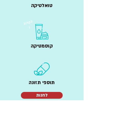
טואלטיקה
ב
ק
ר
וב
!
קוסמטיקה
תוספי תזונה
לחנות